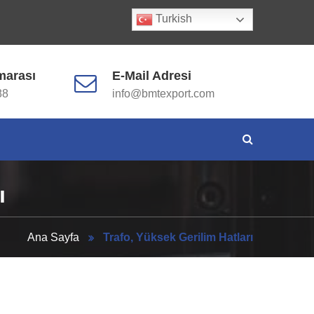
Turkish
Neler Yapıyoruz
Katalog
İletişim
marası
E-Mail Adresi
88
info@bmtexport.com
ı
Ana Sayfa
Trafo, Yüksek Gerilim Hatları